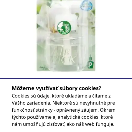
Môžeme využívať súbory cookies?
5997321752037
Kód produktu
Cookies sú údaje, ktoré ukladáme a čítame z
5997321752037
EAN
Vášho zariadenia. Niektoré sú nevyhnutné pre
funkčnosť stránky - oprávnený záujem. Okrem
týchto používame aj analytické cookies, ktoré
Pre nákup sa musíte prihlásiť alebo zaregistrovať
nám umožňujú zisťovať, ako náš web funguje.