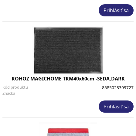
Prihlásiť sa
ROHOZ MAGICHOME TRM40x60cm -SEDA,DARK
Kód produktu
8585023399727
Značka
Prihlásiť sa