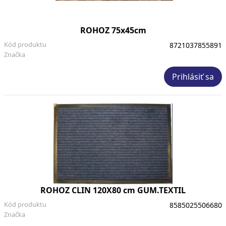
ROHOZ 75x45cm
Kód produktu
8721037855891
Značka
Prihlásiť sa
ROHOZ CLIN 120X80 cm GUM.TEXTIL
Kód produktu
8585025506680
Značka