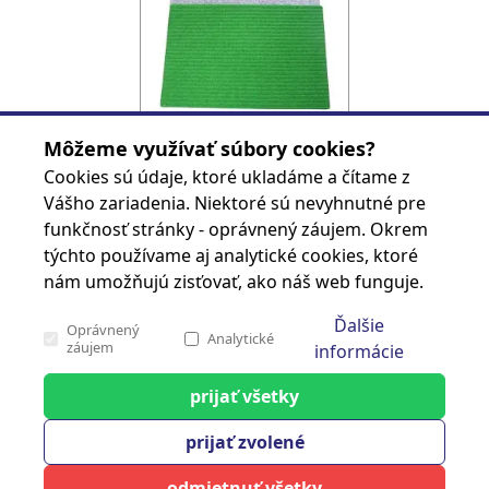
ROHOZ MATADOR 60X40 GUMOTEXTIL
Môžeme využívať súbory cookies?
Kód produktu
8585025506475
Cookies sú údaje, ktoré ukladáme a čítame z
Značka
Vášho zariadenia. Niektoré sú nevyhnutné pre
funkčnosť stránky - oprávnený záujem. Okrem
Prihlásiť sa
týchto používame aj analytické cookies, ktoré
nám umožňujú zisťovať, ako náš web funguje.
Ďalšie
Oprávnený
Stránka 1 z 2
Analytické
záujem
informácie
prijať všetky
cash carry
Analytické
prijať zvolené
Tieto cookies nám slúžia na zisťovanie
anonymných údajov o návštevnosti nášho webu.
Klientský servis
odmietnuť všetky