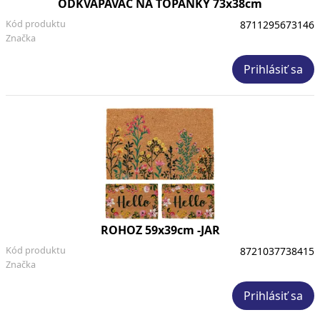
ODKVAPAVAC NA TOPANKY 73x38cm
Kód produktu
8711295673146
Značka
Prihlásiť sa
ROHOZ 59x39cm -JAR
Kód produktu
8721037738415
Značka
Prihlásiť sa