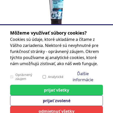
BALZAM DR.SANTE 200ml -HYALURON
Môžeme využívať súbory cookies?
Kód produktu
8588006040241
Cookies sú údaje, ktoré ukladáme a čítame z
Značka
Vášho zariadenia. Niektoré sú nevyhnutné pre
funkčnosť stránky - oprávnený záujem. Okrem
Prihlásiť sa
týchto používame aj analytické cookies, ktoré
nám umožňujú zisťovať, ako náš web funguje.
Ďalšie
Oprávnený
Stránka 1 z 7
Analytické
záujem
informácie
prijať všetky
cash carry
Analytické
prijať zvolené
Tieto cookies nám slúžia na zisťovanie
anonymných údajov o návštevnosti nášho webu.
Klientský servis
odmietnuť všetky