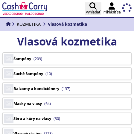
Vyhľadať
Prihlásiť sa
KOZMETIKA
Vlasová kozmetika
Vlasová kozmetika
Šampóny
(209)
Suché šampóny
(10)
Balzamy a kondiciónery
(137)
Masky na vlasy
(64)
Séra a kúry na vlasy
(30)
Vlasový styling
(123)