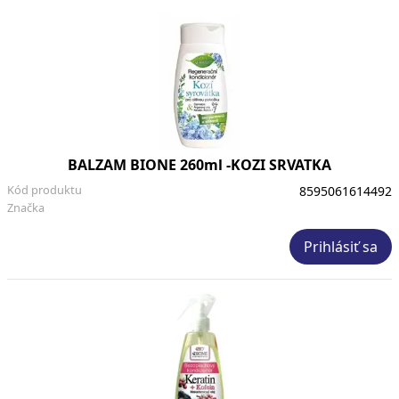
BALZAM BIONE 260ml -KOZI SRVATKA
Kód produktu
8595061614492
Značka
Prihlásiť sa