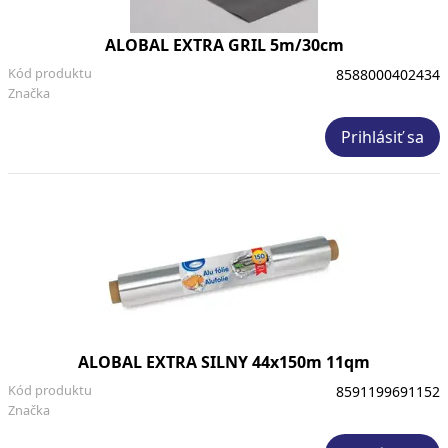
ALOBAL EXTRA GRIL 5m/30cm
Kód produktu
8588000402434
Značka
Prihlásiť sa
ALOBAL EXTRA SILNY 44x150m 11qm
Kód produktu
8591199691152
Značka