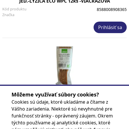
JED.-LYZICA ECO WPC 12ks -VIACRAZOVA
Kód produktu
8588008908365
Značka
Prihlásiť sa
JED.-LYZICKA ECO WPC 25ks -KAVA VIAC
Môžeme využívať súbory cookies?
Kód produktu
8588008908402
Cookies sú údaje, ktoré ukladáme a čítame z
Značka
Vášho zariadenia. Niektoré sú nevyhnutné pre
funkčnosť stránky - oprávnený záujem. Okrem
Prihlásiť sa
týchto používame aj analytické cookies, ktoré