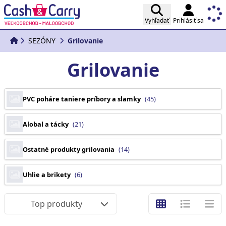
Vyhľadať
Prihlásiť sa
SEZÓNY
Grilovanie
Grilovanie
PVC poháre taniere príbory a slamky
(45)
Alobal a tácky
(21)
Ostatné produkty grilovania
(14)
Uhlie a brikety
(6)
Top produkty