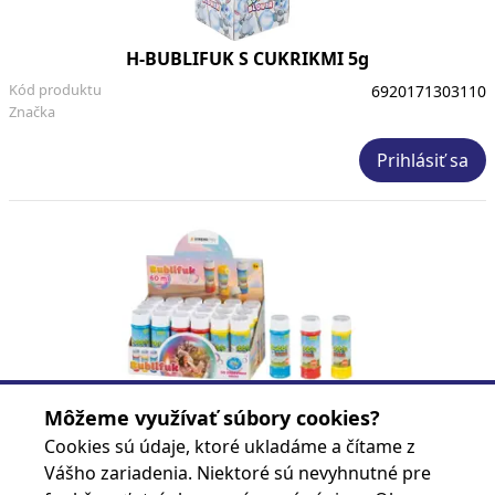
H-BUBLIFUK S CUKRIKMI 5g
Kód produktu
6920171303110
Značka
Prihlásiť sa
H-BUBLIFUK S HROU 60ml MIX
Môžeme využívať súbory cookies?
Kód produktu
8584163116713
Cookies sú údaje, ktoré ukladáme a čítame z
Značka
Vášho zariadenia. Niektoré sú nevyhnutné pre