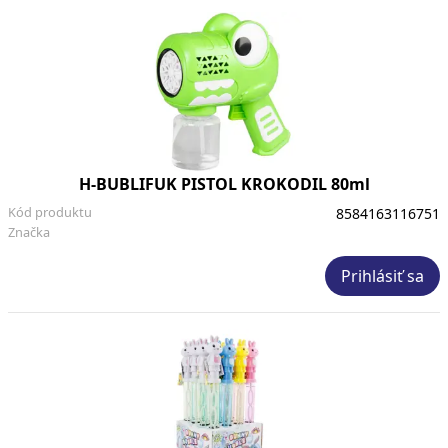
H-BUBLIFUK PISTOL KROKODIL 80ml
Kód produktu
8584163116751
Značka
Prihlásiť sa