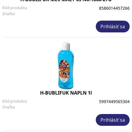
Kód produktu
8586014457266
Značka
Prihlásiť sa
H-BUBLIFUK NAPLN 1l
Kód produktu
5997449565304
Značka
Prihlásiť sa