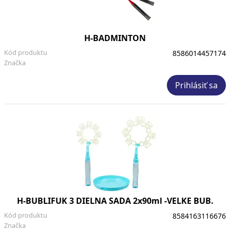
H-BADMINTON
Kód produktu
8586014457174
Značka
Prihlásiť sa
H-BUBLIFUK 3 DIELNA SADA 2x90ml -VELKE BUB.
Kód produktu
8584163116676
Značka