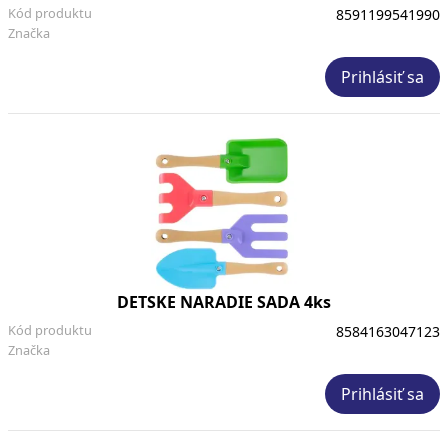
Kód produktu
8591199541990
Značka
Prihlásiť sa
DETSKE NARADIE SADA 4ks
Kód produktu
8584163047123
Značka
Prihlásiť sa