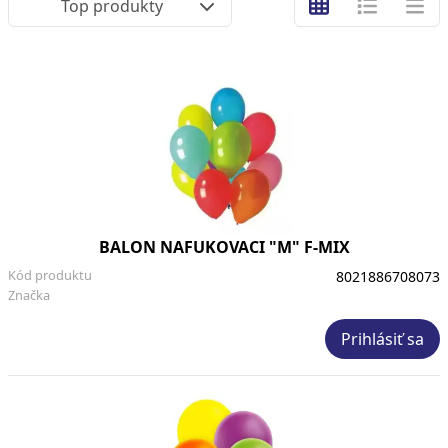
Top produkty
BALON NAFUKOVACI "M" F-MIX
Kód produktu
8021886708073
Značka
Prihlásiť sa