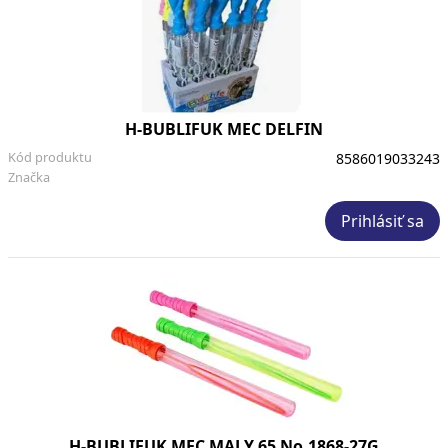
H-BUBLIFUK MEC DELFIN
Kód produktu
8586019033243
Značka
Prihlásiť sa
H-BUBLIFUK MEC MALY 65 No.1868-27G