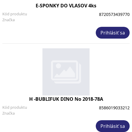
E-SPONKY DO VLASOV 4ks
Kód produktu
8720573439770
Značka
Prihlásiť sa
H -BUBLIFUK DINO No 2018-78A
Kód produktu
8586019033212
Značka
Prihlásiť sa