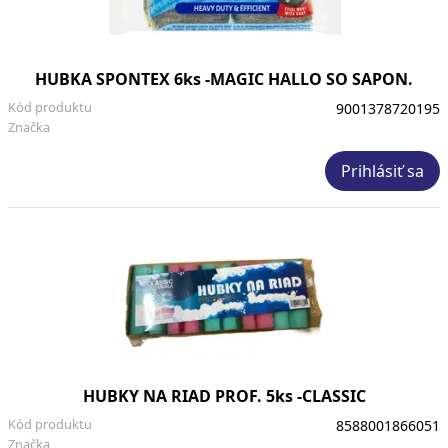
HUBKA SPONTEX 6ks -MAGIC HALLO SO SAPON.
Kód produktu
9001378720195
Značka
Prihlásiť sa
HUBKY NA RIAD PROF. 5ks -CLASSIC
Kód produktu
8588001866051
Značka