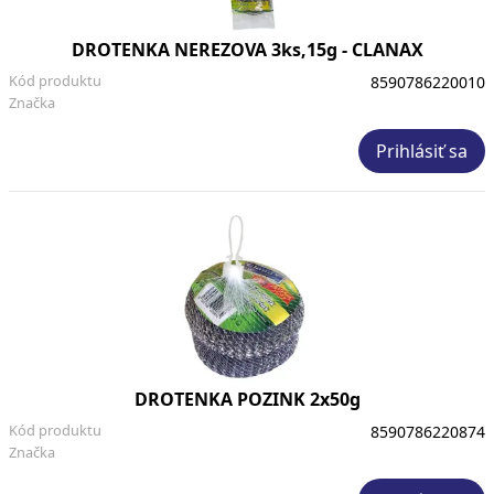
DROTENKA NEREZOVA 3ks,15g - CLANAX
Kód produktu
8590786220010
Značka
Prihlásiť sa
DROTENKA POZINK 2x50g
Kód produktu
8590786220874
Značka