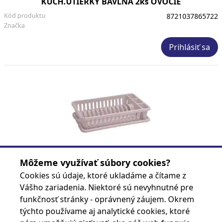
KUCH.UTIERKY BAVLNA 2ks OVOCIE
Kód produktu
8721037865722
Značka
Prihlásiť sa
ODKVAPKAVAC NA RIAD 26x42cm -BEZOVA
Môžeme využívať súbory cookies?
Kód produktu
5901110005242
Cookies sú údaje, ktoré ukladáme a čítame z
Značka
Vášho zariadenia. Niektoré sú nevyhnutné pre
funkčnosť stránky - oprávnený záujem. Okrem
Prihlásiť sa
týchto používame aj analytické cookies, ktoré