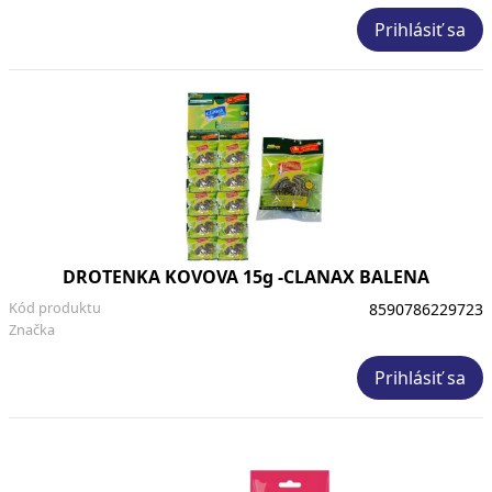
Prihlásiť sa
DROTENKA KOVOVA 15g -CLANAX BALENA
Kód produktu
8590786229723
Značka
Prihlásiť sa