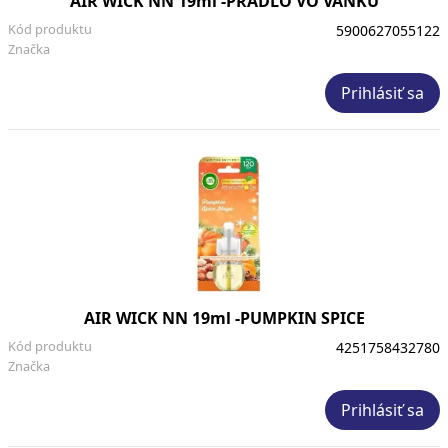
AIR WICK NN 19ml -PRADLO VO VANKU
Kód produktu
5900627055122
Značka
Prihlásiť sa
AIR WICK NN 19ml -PUMPKIN SPICE
Kód produktu
4251758432780
Značka
Prihlásiť sa