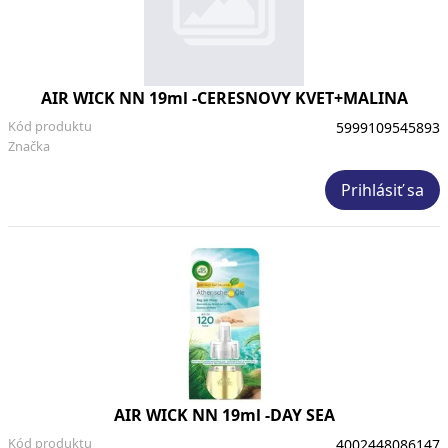
AIR WICK NN 19ml -CERESNOVY KVET+MALINA
Kód produktu
5999109545893
Značka
Prihlásiť sa
AIR WICK NN 19ml -DAY SEA
Kód produktu
4002448086147