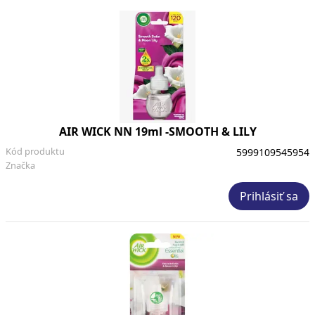
AIR WICK NN 19ml -SMOOTH & LILY
Kód produktu
5999109545954
Značka
Prihlásiť sa