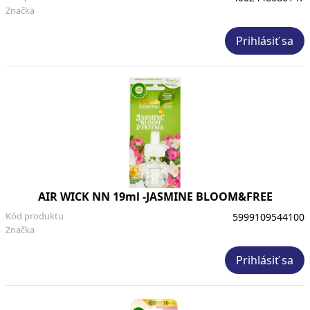
Značka
Prihlásiť sa
AIR WICK NN 19ml -JASMINE BLOOM&FREE
Kód produktu
5999109544100
Značka
Prihlásiť sa