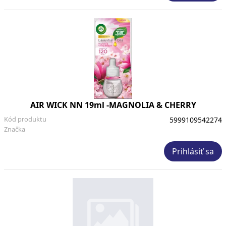
AIR WICK NN 19ml -MAGNOLIA & CHERRY
Kód produktu
5999109542274
Značka
Prihlásiť sa