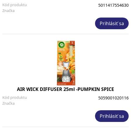
Kód produktu
5011417554630
Značka
Prihlásiť sa
AIR WICK DIFFUSER 25ml -PUMPKIN SPICE
Kód produktu
5059001020116
Značka
Prihlásiť sa