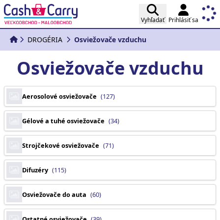
Vyhľadať
Prihlásiť sa
DROGÉRIA
Osviežovače vzduchu
Osviežovače vzduchu
Aerosolové osviežovače
(127)
Gélové a tuhé osviežovače
(34)
Strojčekové osviežovače
(71)
Difuzéry
(115)
Osviežovače do auta
(60)
Ostatné osviežovače
(39)