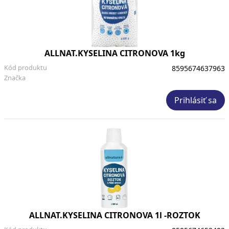
ALLNAT.KYSELINA CITRONOVA 1kg
Kód produktu
8595674637963
Značka
Prihlásiť sa
ALLNAT.KYSELINA CITRONOVA 1l -ROZTOK