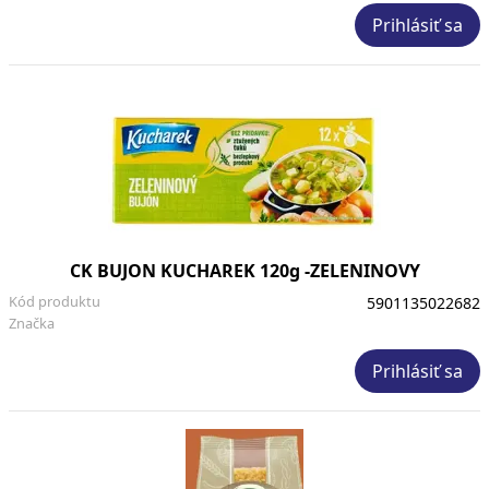
Prihlásiť sa
CK BUJON KUCHAREK 120g -ZELENINOVY
Kód produktu
5901135022682
Značka
Prihlásiť sa