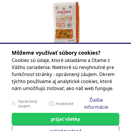
CK CEST.CASA MILO 500g -FUSILLI
Môžeme využívať súbory cookies?
Kód produktu
8017070770759
Cookies sú údaje, ktoré ukladáme a čítame z
Značka
Vášho zariadenia. Niektoré sú nevyhnutné pre
funkčnosť stránky - oprávnený záujem. Okrem
Prihlásiť sa
týchto používame aj analytické cookies, ktoré
nám umožňujú zisťovať, ako náš web funguje.
Ďalšie
Oprávnený
Stránka 1 z 7
Analytické
záujem
informácie
prijať všetky
cash carry
Analytické