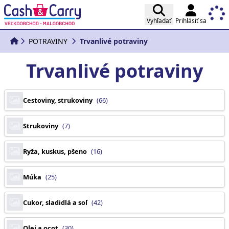
Vyhľadať
Prihlásiť sa
POTRAVINY
Trvanlivé potraviny
Trvanlivé potraviny
Cestoviny, strukoviny
(66)
Strukoviny
(7)
Ryža, kuskus, pšeno
(16)
Múka
(25)
Cukor, sladidlá a soľ
(42)
Olej a ocot
(30)