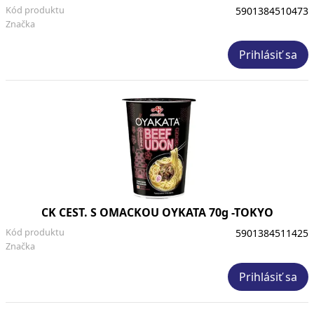
Kód produktu
5901384510473
Značka
Prihlásiť sa
CK CEST. S OMACKOU OYKATA 70g -TOKYO
Kód produktu
5901384511425
Značka
Prihlásiť sa