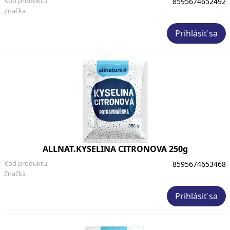
Kód produktu
8595674652492
Značka
Prihlásiť sa
ALLNAT.KYSELINA CITRONOVA 250g
Kód produktu
8595674653468
Značka
Prihlásiť sa