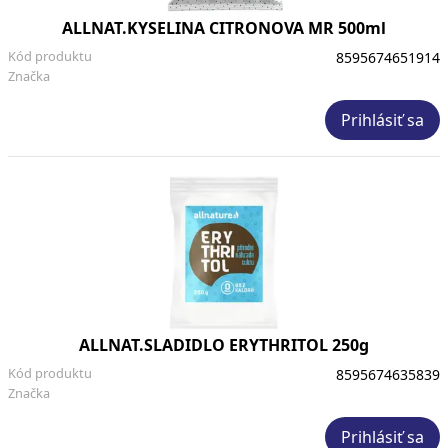
ALLNAT.KYSELINA CITRONOVA MR 500ml
Kód produktu
8595674651914
Značka
Prihlásiť sa
ALLNAT.SLADIDLO ERYTHRITOL 250g
Kód produktu
8595674635839
Značka
Prihlásiť sa