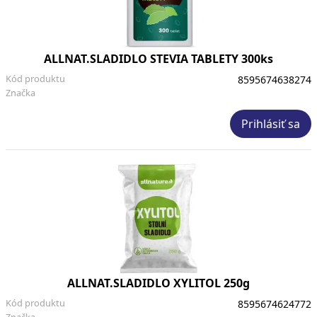
ALLNAT.SLADIDLO STEVIA TABLETY 300ks
Kód produktu
8595674638274
Značka
Prihlásiť sa
ALLNAT.SLADIDLO XYLITOL 250g
Kód produktu
8595674624772
Značka