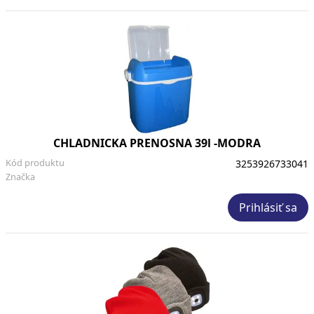
CHLADNICKA PRENOSNA 39l -MODRA
Kód produktu
3253926733041
Značka
Prihlásiť sa