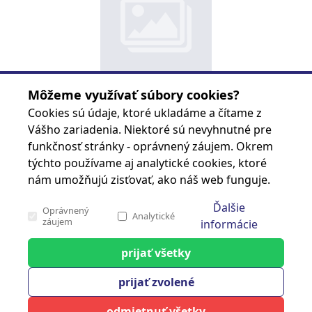
CLONA DO AUTA 50x90/100cm
Môžeme využívať súbory cookies?
Kód produktu
8591522480859
Cookies sú údaje, ktoré ukladáme a čítame z
Značka
Vášho zariadenia. Niektoré sú nevyhnutné pre
funkčnosť stránky - oprávnený záujem. Okrem
Prihlásiť sa
týchto používame aj analytické cookies, ktoré
nám umožňujú zisťovať, ako náš web funguje.
Ďalšie
Oprávnený
Stránka 1 z 7
Analytické
záujem
informácie
prijať všetky
cash carry
Analytické
prijať zvolené
Tieto cookies nám slúžia na zisťovanie
anonymných údajov o návštevnosti nášho webu.
Klientský servis
odmietnuť všetky