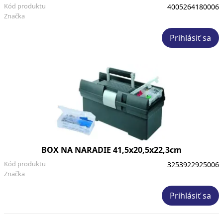
Kód produktu
4005264180006
Značka
Prihlásiť sa
BOX NA NARADIE 41,5x20,5x22,3cm
Kód produktu
3253922925006
Značka
Prihlásiť sa