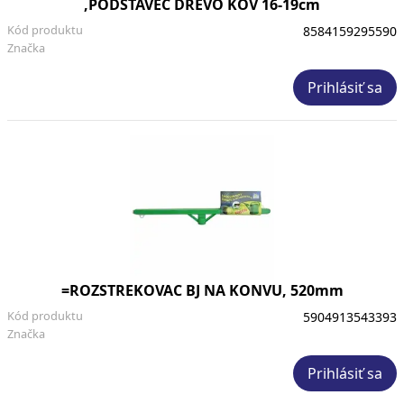
,PODSTAVEC DREVO KOV 16-19cm
Kód produktu
8584159295590
Značka
Prihlásiť sa
=ROZSTREKOVAC BJ NA KONVU, 520mm
Kód produktu
5904913543393
Značka
Prihlásiť sa