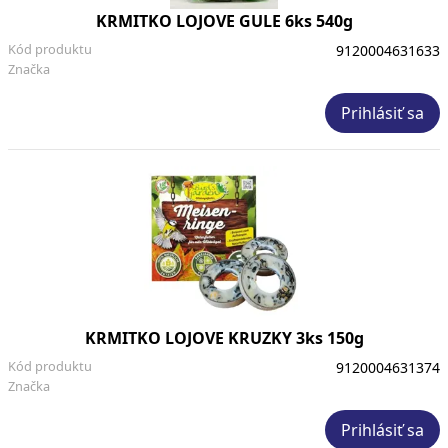
KRMITKO LOJOVE GULE 6ks 540g
Kód produktu
9120004631633
Značka
Prihlásiť sa
KRMITKO LOJOVE KRUZKY 3ks 150g
Kód produktu
9120004631374
Značka
Prihlásiť sa