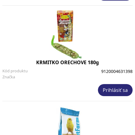
KRMITKO ORECHOVE 180g
Kód produktu
9120004631398
Značka
Prihlásiť sa