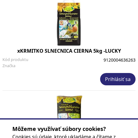
xKRMITKO SLNECNICA CIERNA 5kg -LUCKY
Kód produktu
9120004636263
Značka
Prihlásiť sa
Môžeme využívať súbory cookies?
Cookies sú údaje, ktoré ukladáme a čítame z