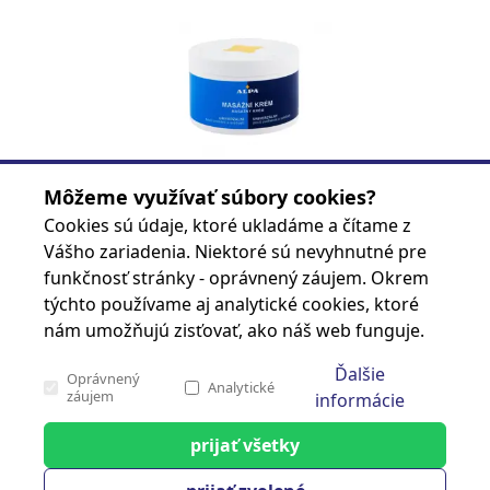
ALPA KREM MASAZNY 250ml
Môžeme využívať súbory cookies?
Kód produktu
85922204
Cookies sú údaje, ktoré ukladáme a čítame z
Značka
Vášho zariadenia. Niektoré sú nevyhnutné pre
funkčnosť stránky - oprávnený záujem. Okrem
Prihlásiť sa
týchto používame aj analytické cookies, ktoré
nám umožňujú zisťovať, ako náš web funguje.
Ďalšie
Oprávnený
Stránka 1 z 7
Analytické
záujem
informácie
prijať všetky
cash carry
Analytické