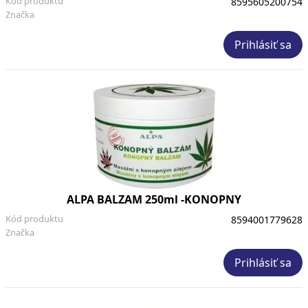
Kód produktu
8595605200754
Značka
Prihlásiť sa
ALPA BALZAM 250ml -KONOPNY
Kód produktu
8594001779628
Značka
Prihlásiť sa