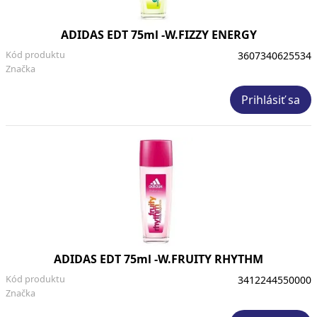
ADIDAS EDT 75ml -W.FIZZY ENERGY
Kód produktu
3607340625534
Značka
Prihlásiť sa
ADIDAS EDT 75ml -W.FRUITY RHYTHM
Kód produktu
3412244550000
Značka