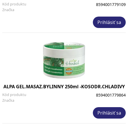
Kód produktu
8594001779109
Značka
Prihlásiť sa
ALPA GEL.MASAZ.BYLINNY 250ml -KOSODR.CHLADIVY
Kód produktu
8594001779864
Značka
Prihlásiť sa