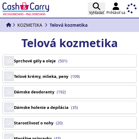
Vyhľadať
Prihlásiť sa
KOZMETIKA
Telová kozmetika
Telová kozmetika
Sprchové gély a oleje
(501)
Telové krémy, mlieka, peny
(109)
Dámske deodoranty
(192)
Dámske holenie a depilácia
(35)
Starostlivosť o nohy
(20)
Masážne prípravky
(43)